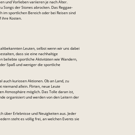
en und Vorlieben variieren je nach Alter.
d zu Songs der Stones abrocken. Das Reggae-
h im sportlichen Bereich oder bei Reisen sind
f ihre Kosten.
 altbekannten Leuten, selbst wenn wir uns dabei
gestalten, dass sie eine nachhaltige
n beliebte sportliche Aktivitäten wie Wandern,
 der Spaß und weniger die sportliche
mal auch kuriosen Aktionen. Ob an Land, zu
t niemand allein. Flirten, neue Leute
len Atmosphäre möglich. Das Tolle daran ist,
nde organisiert und werden von den Leitern der
ch über Erlebnisse und Neuigkeiten aus. Jeder
dern steht es völlig frei, an welchen Events sie