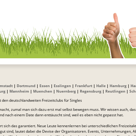
mstadt
|
Dortmund
|
Essen
|
Esslingen
|
Frankfurt
|
Halle
|
Hamburg
|
Ha
urg
|
Mannheim
|
Muenchen
|
Nuernberg
|
Regensburg
|
Reutlingen
|
Sch
t den deutschlandweiten Freizeitclubs für Singles
acht, zumal man sich dazu erst mal selbst bewegen muss. Wir wissen auch, dass 
d nach einem Date dann enttäuscht sind, weil es eben nicht gepasst hat.
rt sich das garantiert. Neue Leute kennenlernen bei unterschiedlichen Freizeitakt
 sind, lautet dabei die Devise der Organisatoren. Events, Unternehmungen, Akti