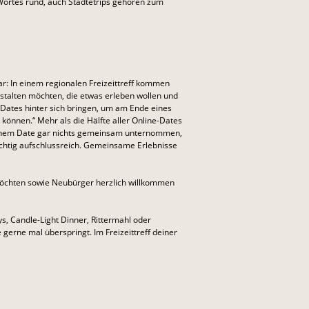
Wortes rund, auch Städtetrips gehören zum
ar: In einem regionalen Freizeittreff kommen
gestalten möchten, die etwas erleben wollen und
ates hinter sich bringen, um am Ende eines
 können.“ Mehr als die Hälfte aller Online-Dates
h einem Date gar nichts gemeinsam unternommen,
ichtig aufschlussreich. Gemeinsame Erlebnisse
n möchten sowie Neubürger herzlich willkommen
ys, Candle-Light Dinner, Rittermahl oder
 gerne mal überspringt. Im Freizeittreff deiner