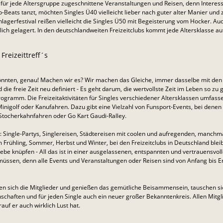
n für jede Altersgruppe zugeschnittene Veranstaltungen und Reisen, denn Interess
-Beats tanzt, möchten Singles Ü40 vielleicht lieber nach guter alter Manier un
hlagerfestival reißen vielleicht die Singles Ü50 mit Begeisterung vom Hocker. Auc
lich gelagert. In den deutschlandweiten Freizeitclubs kommt jede Altersklasse au
Freizeittreff´s
 Könnten, genau! Machen wir es? Wir machen das Gleiche, immer dasselbe mit den
 die freie Zeit neu definiert - Es geht darum, die wertvollste Zeit im Leben so zu 
ogramm. Die Freizeitaktivitäten für Singles verschiedener Altersklassen umfasse
 Minigolf oder Kanufahren. Dazu gibt eine Vielzahl von Funsport-Events, bei denen
Stocherkahnfahren oder Go Kart Gaudi-Ralley.
ter: Single-Partys, Singlereisen, Städtereisen mit coolen und aufregenden, manch
 Frühling, Sommer, Herbst und Winter, bei den Freizeitclubs in Deutschland bleib
ebe knüpfen - All das ist in einer ausgelassenen, entspannten und vertrauensvol
üssen, denn alle Events und Veranstaltungen oder Reisen sind von Anfang bis E
ffen sich die Mitglieder und genießen das gemütliche Beisammensein, tauschen si
chaften und für jeden Single auch ein neuer großer Bekanntenkreis. Allen Mitglie
uf er auch wirklich Lust hat.