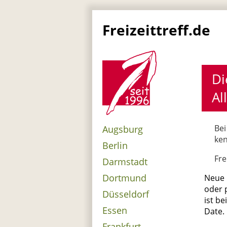
Freizeittreff.de
Di
Al
Bei
Augsburg
ken
Berlin
Fre
Darmstadt
Dortmund
Neue L
oder 
Düsseldorf
ist be
Essen
Date.
Frankfurt