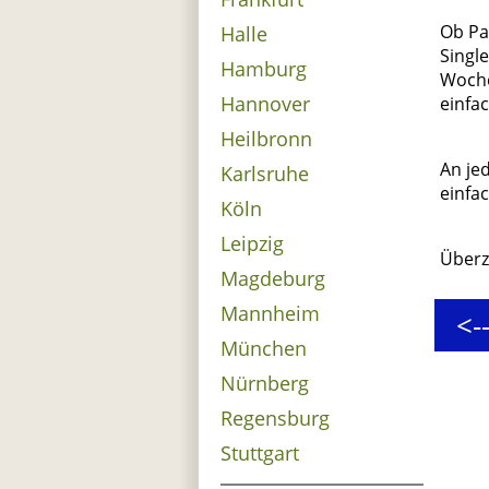
Ob Pa
Halle
Singl
Hamburg
Woche
Hannover
einfa
Heilbronn
An je
Karlsruhe
einfa
Köln
Leipzig
Überz
Magdeburg
Mannheim
<-
München
Nürnberg
Regensburg
Stuttgart