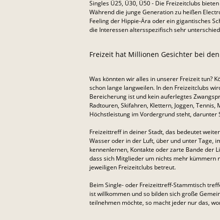
Singles Ü25, Ü30, Ü50 - Die Freizeitclubs biete
Während die junge Generation zu heißen Electro
Feeling der Hippie-Ära oder ein gigantisches Sc
die Interessen altersspezifisch sehr unterschied
Freizeit hat Millionen Gesichter bei den 
Was könnten wir alles in unserer Freizeit tun?
schon lange langweilen. In den Freizeitclubs wird
Bereicherung ist und kein auferlegtes Zwangspr
Radtouren, Skifahren, Klettern, Joggen, Tennis,
Höchstleistung im Vordergrund steht, darunter 
Freizeittreff in deiner Stadt, das bedeutet wei
Wasser oder in der Luft, über und unter Tage, im
kennenlernen, Kontakte oder zarte Bande der Li
dass sich Mitglieder um nichts mehr kümmern m
jeweiligen Freizeitclubs betreut.
Beim Single- oder Freizeittreff-Stammtisch tre
ist willkommen und so bilden sich große Gemeins
teilnehmen möchte, so macht jeder nur das, wora