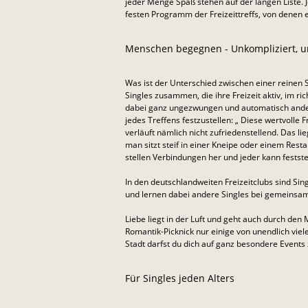
jeder Menge Spaß stehen auf der langen Liste.
festen Programm der Freizeittreffs, von denen ei
Menschen begegnen - Unkompliziert, u
Was ist der Unterschied zwischen einer reinen S
Singles zusammen, die ihre Freizeit aktiv, im r
dabei ganz ungezwungen und automatisch ander
jedes Treffens festzustellen: „ Diese wertvolle
verläuft nämlich nicht zufriedenstellend. Das 
man sitzt steif in einer Kneipe oder einem Re
stellen Verbindungen her und jeder kann festst
In den deutschlandweiten Freizeitclubs sind Si
und lernen dabei andere Singles bei gemeins
Liebe liegt in der Luft und geht auch durch den
Romantik-Picknick nur einige von unendlich viele
Stadt darfst du dich auf ganz besondere Events
Für Singles jeden Alters