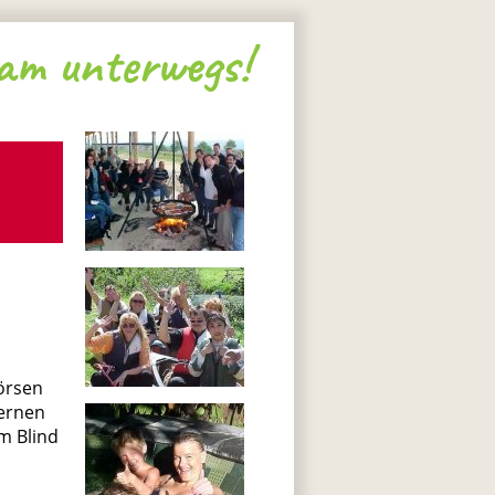
sam unterwegs!
börsen
ernen
em Blind