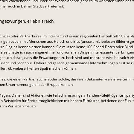
 Jedes Wochenende und unter der Woche abends geht es im wahrsten Sinne des 
ner auch in Deiner Stadt vertreten ist.
ngezwungen, erlebnisreich
ingle- oder Partnerbörse im Internet und einem regionalen Freizeittreff? Ganz kl
ichtigen Leben, mit Menschen aus Fleisch und Blut (anstatt mit leblosen Bildern) 
e Singles kennenlernen können. Sie müssen keine 100 Speed-Dates oder Blind-D
 Freizeit hätte ich auch angenehmer und vor allen Dingen interessanter verbringen
liegt auch daran, dass die Erwartungen zu hoch sind und meistens wird bei solc
staurant und redet nur. Dabei sind gerade gemeinsame Unternehmungen erst so r
ellen, ob weitere Treffen Spaß machen können.
ngles, die einen Partner suchen oder solche, die ihren Bekanntenkreis erweiter
amen Unternehmungen in der Gruppe kennen.
 Magen. Daher sind Aktionen wie Fallschirmspringen, Tandem-Gleitflüge, Grillpart
n Beispielen für Freizeitmöglichkeiten mit hohem Flirtfaktor, bei denen der Funke
 zum Verlieben freuen.